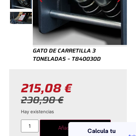
GATO DE CARRETILLA 3
TONELADAS – T840030D
215,08
€
238,98
€
Hay existencias
Añadir al carrito