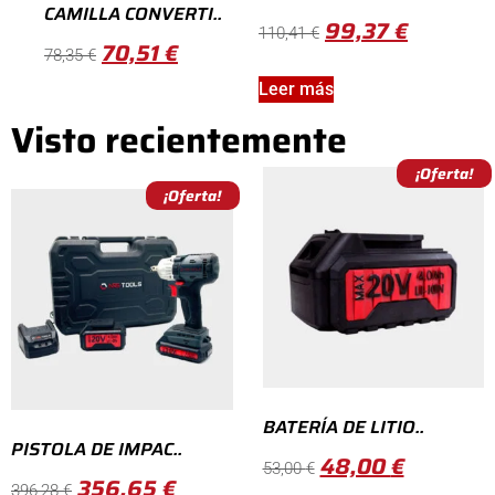
CAMILLA CONVERTI..
99,37
€
110,41
€
70,51
€
78,35
€
Leer más
Visto recientemente
¡Oferta!
¡Oferta!
BATERÍA DE LITIO..
PISTOLA DE IMPAC..
48,00
€
53,00
€
356,65
€
396,28
€