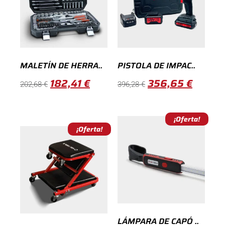
MALETÍN DE HERRA..
PISTOLA DE IMPAC..
182,41
€
356,65
€
202,68
€
396,28
€
¡Oferta!
¡Oferta!
LÁMPARA DE CAPÓ ..