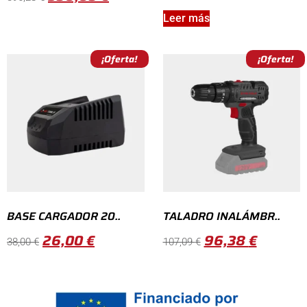
Leer más
¡Oferta!
¡Oferta!
BASE CARGADOR 20..
TALADRO INALÁMBR..
26,00
€
96,38
€
38,00
€
107,09
€