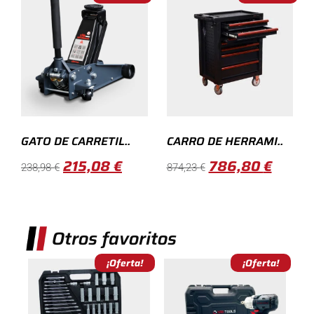
GATO DE CARRETIL..
CARRO DE HERRAMI..
215,08
€
786,80
€
238,98
€
874,23
€
Otros favoritos
¡Oferta!
¡Oferta!